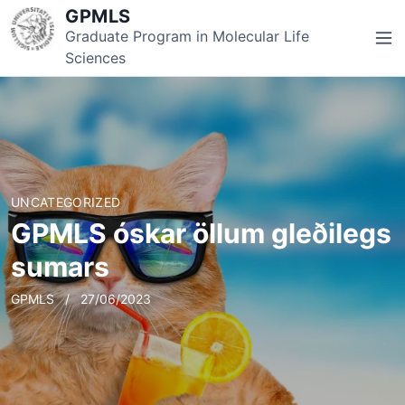
S
GPMLS
k
Graduate Program in Molecular Life
M
i
Sciences
e
p
n
t
u
o
c
o
n
UNCATEGORIZED
t
GPMLS óskar öllum gleðilegs
e
n
sumars
t
GPMLS
27/06/2023