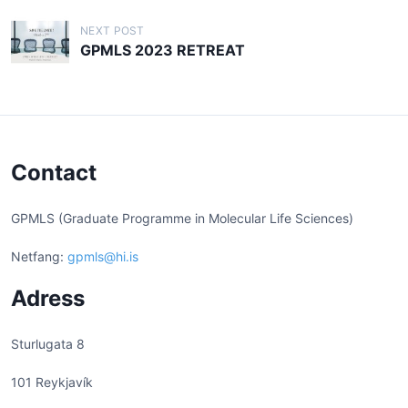
t
n
NEXT POST
GPMLS 2023 RETREAT
a
v
i
g
a
Contact
t
i
GPMLS (Graduate Programme in Molecular Life Sciences)
o
Netfang:
gpmls@hi.is
n
Adress
Sturlugata 8
101 Reykjavík