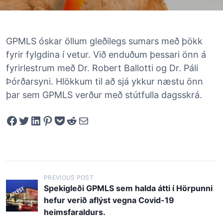
GPMLS óskar öllum gleðilegs sumars með þökk
fyrir fylgdina í vetur. Við enduðum þessari önn á
fyrirlestrum með Dr. Robert Ballotti og Dr. Páli
Þórðarsyni. Hlökkum til að sjá ykkur næstu önn
þar sem GPMLS verður með stútfulla dagsskrá.
Share on Facebook
Tweet on Twitter
Share on LinkedIn
Pin on Pinterest
Save to pocket
Share on Reddit
Share via Email
P
PREVIOUS POST
Spekigleði GPMLS sem halda átti í Hörpunni
o
hefur verið aflýst vegna Covid-19
s
heimsfaraldurs.